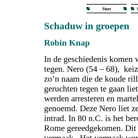
Schaduw in groepen
Robin Knap
In de geschiedenis komen 
tegen. Nero (54 – 68),
keiz
zo’n naam die de koude rill
geruchten tegen te gaan li
werden arresteren en marte
genoemd. Deze Nero liet ze
intrad. In 80 n.C. is het b
Rome gereedgekomen. Dit t
vermaak.
Het vermaak wer