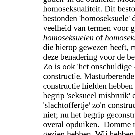
homoseksualiteit. Dit best
bestonden 'homoseksuele' 
veelheid van termen voor g
homoseksuelen
of
homoseks
die hierop gewezen heeft,
deze benadering voor de begr
Zo is ook 'het onschuldige -
constructie. Masturberende 
constructie hielden hebben 
begrip 'seksueel misbruik' 
'slachtoffertje' zo'n constru
niet; nu het begrip geconstr
overal opduiken. Domme me
gezien hebben. Wij hebben n